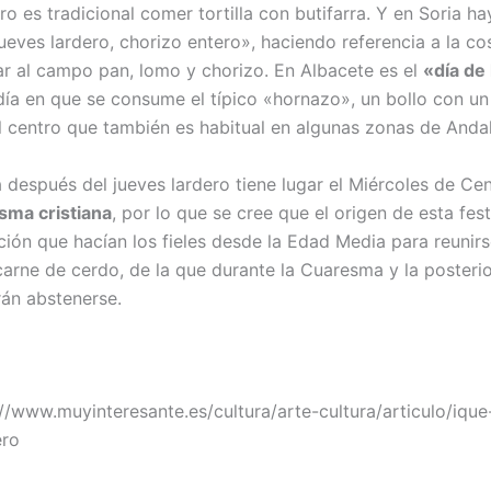
ro es tradicional comer tortilla con butifarra. Y en Soria ha
ueves lardero, chorizo entero», haciendo referencia a la c
ar al campo pan, lomo y chorizo. En Albacete es el
«día de
l día en que se consume el típico «hornazo», un bollo con u
l centro que también es habitual en algunas zonas de Andal
después del jueves lardero tiene lugar el Miércoles de Ce
sma cristiana
, por lo que se cree que el origen de esta fes
ción que hacían los fieles desde la Edad Media para reunir
arne de cerdo, de la que durante la Cuaresma y la poster
án abstenerse.
://www.muyinteresante.es/cultura/arte-cultura/articulo/ique
ero