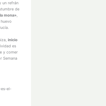
y un refrán
ostumbre de
 la mona»
,
n huevo
ucía.
niza,
inicio
tividad es
se y comer
ior Semana
-es-el-