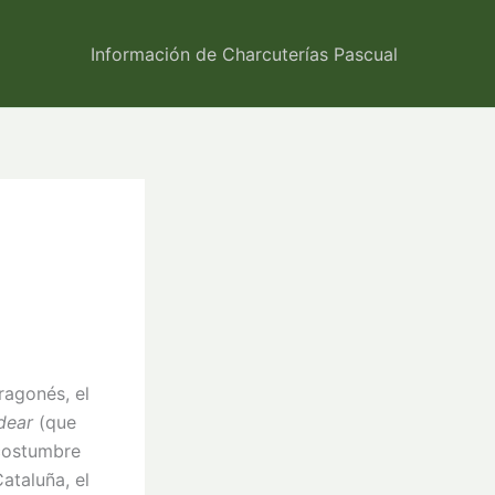
Información de Charcuterías Pascual
ragonés, el
rdear
(que
 costumbre
ataluña, el