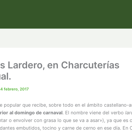
s Lardero, en Charcuterías
al.
4 febrero, 2017
e popular que recibe, sobre todo en el ámbito castellano-a
rior al domingo de carnaval
. El nombre viene del verbo
la
untar o envolver con grasa lo que se va a asar»), ya que es
antes embutidos, tocino y carne de cerno en ese día. En C