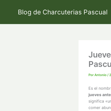
Ir
al
Blog de Charcuterias Pascual
contenido
Jueve
Pascu
Por
Antonio
/
2
Es el nombr
jueves ante
significa «
comer abund