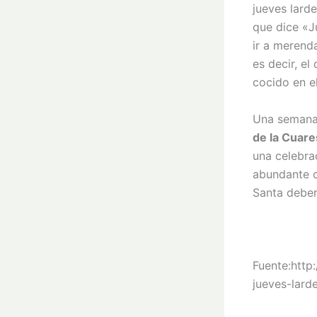
jueves larde
que dice «J
ir a merend
es decir, e
cocido en e
Una semana 
de la Cuare
una celebra
abundante c
Santa deber
Fuente:http
jueves-lard